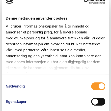
AQUA COMBI – GORE
EXTREME
Denne nettsiden anvender cookies
TEX
IMPREGNERINGSSPRAY
– GORE-TEX
Vi bruker informasjonskapsler for å gi innhold og
5.00
annonser et personlig preg, for å levere sosiale
160
kr
av 5
5.00
mediefunksjoner og for å analysere trafikken vår. Vi deler
260
kr
av 5
dessuten informasjon om hvordan du bruker nettstedet
vårt, med partnerne våre innen sosiale medier,
Legg i
Legg i
annonsering og analysearbeid, som kan kombinere den
handlekurv
handlekurv
med annen informasjon du har gjort tilgjengelig for dem,
eller som de har samlet inn gjennom din bruk av
tjenestene deres.
Samtykkevalg
Nødvendig
Egenskaper