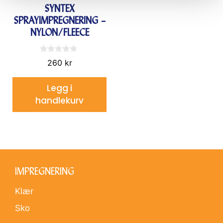
SYNTEX
SPRAYIMPREGNERING –
NYLON/FLEECE
0
260
kr
a
v
5
Legg i
handlekurv
IMPREGNERING
Klær
Sko