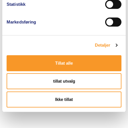
Statistikk
5.00
260
kr
av 5
Markedsføring
Legg i handlekurv
Detaljer
Tillat alle
tillat utvalg
Ikke tillat