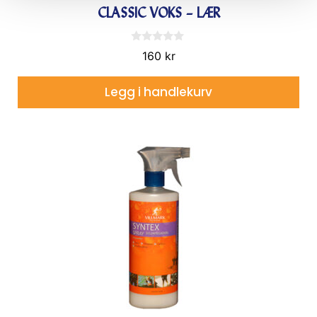
CLASSIC VOKS – LÆR
0
160
kr
a
v
5
Legg i handlekurv