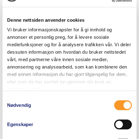
5.00
260
kr
av 5
Legg i handlekurv
Denne nettsiden anvender cookies
Vi bruker informasjonskapsler for å gi innhold og
annonser et personlig preg, for å levere sosiale
mediefunksjoner og for å analysere trafikken vår. Vi deler
dessuten informasjon om hvordan du bruker nettstedet
vårt, med partnerne våre innen sosiale medier,
annonsering og analysearbeid, som kan kombinere den
med annen informasjon du har gjort tilgjengelig for dem,
eller som de har samlet inn gjennom din bruk av
tjenestene deres.
Samtykkevalg
Nødvendig
Egenskaper
EXTREME IMPREGNERINGSSPRAY – GORE-TEX