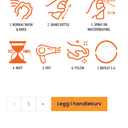
Legg i handlekurv
-
+