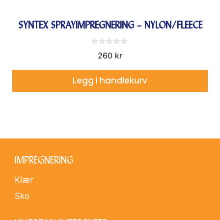
SYNTEX SPRAYIMPREGNERING – NYLON/FLEECE
0
260
kr
a
v
5
Legg i handlekurv
IMPREGNERING
Klær
Sko