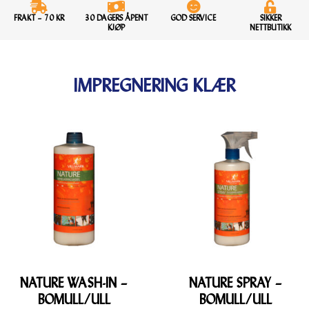
FRAKT – 70 KR
30 DAGERS ÅPENT
GOD SERVICE
SIKKER
IMPREGNERING LAGET FOR
KJØP
NETTBUTIKK
NORDISKE OG POLARE
FORHOLD
IMPREGNERING KLÆR
Norskprodusert, miljøvennlig impregnering fra Hallingdal.
NATURE WASH-IN –
NATURE SPRAY –
BOMULL/ULL
BOMULL/ULL