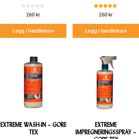
0
5.00
260
kr
260
kr
a
av 5
v
5
Legg i handlekurv
Legg i handlekurv
EXTREME WASH-IN – GORE
EXTREME
TEX
IMPREGNERINGSSPRAY –