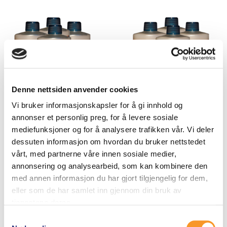
Denne nettsiden anvender cookies
Vi bruker informasjonskapsler for å gi innhold og
annonser et personlig preg, for å levere sosiale
mediefunksjoner og for å analysere trafikken vår. Vi deler
dessuten informasjon om hvordan du bruker nettstedet
vårt, med partnerne våre innen sosiale medier,
TELTIMPREGNERING –
TELTIMPREGNERING –
annonsering og analysearbeid, som kan kombinere den
EXTREME WASH-IN –
NATURE WASH-IN –
med annen informasjon du har gjort tilgjengelig for dem,
GORE TEX
BOMULL/ULL
eller som de har samlet inn gjennom din bruk av
tjenestene deres.
0
0
720
kr
720
kr
a
a
Samtykkevalg
v
v