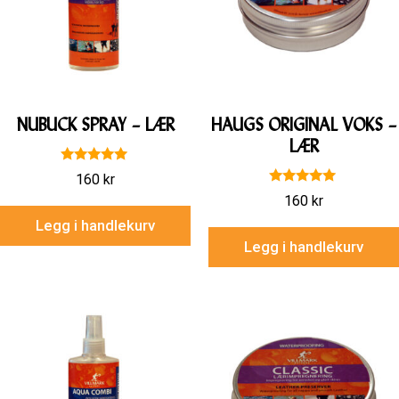
NUBUCK SPRAY – LÆR
HAUGS ORIGINAL VOKS –
LÆR
5.00
160
kr
av 5
5.00
160
kr
av 5
Legg i handlekurv
Legg i handlekurv