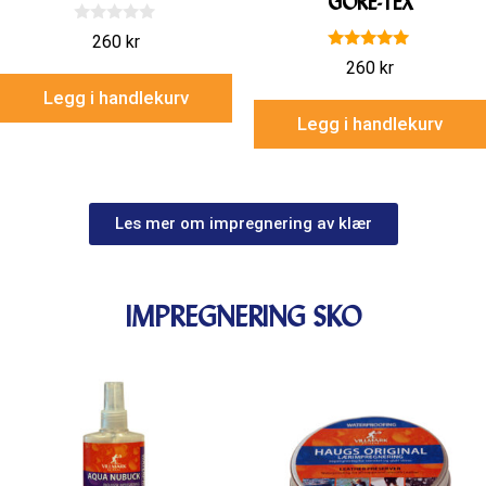
GORE-TEX
0
260
kr
a
5.00
v
260
kr
av 5
5
Legg i handlekurv
Legg i handlekurv
Les mer om impregnering av klær
IMPREGNERING SKO