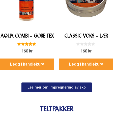
AQUA COMBI – GORE TEX
CLASSIC VOKS – LÆR
5.00
0
160
kr
160
kr
av 5
a
v
5
Legg i handlekurv
Legg i handlekurv
Les mer om impregnering av sko
TELTPAKKER