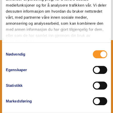
2953 Beitostølen
mediefunksjoner og for å analysere trafikken vår. Vi deler
Mail: kundeservice@fjellkjeden.no
dessuten informasjon om hvordan du bruker nettstedet
Web: https://www.fjellkjeden.no/
vårt, med partnerne våre innen sosiale medier,
annonsering og analysearbeid, som kan kombinere den
med annen informasjon du har gjort tilgjengelig for dem,
eller som de har samlet inn gjennom din bruk av
tjenestene deres.
Samtykkevalg
IMPREGNERING
Nødvendig
Klær
Sko
Egenskaper
HVORDAN IMPREGNERE
Statistikk
Klær
Markedsføring
Sko
Tips og triks