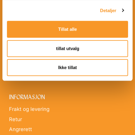
Detaljer
OM VILLMARK
Historie
Tillat alle
Miljø
tillat utvalg
KONTAKT
Villmark
Ikke tillat
Distributører
INFORMASJON
Frakt og levering
Retur
Angrerett