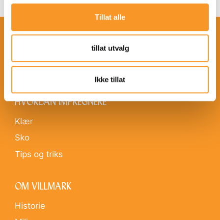
Tillat alle
IMPREGNERING
tillat utvalg
Klær
Sko
Ikke tillat
HVORDAN IMPREGNERE
Klær
Sko
Tips og triks
OM VILLMARK
Historie