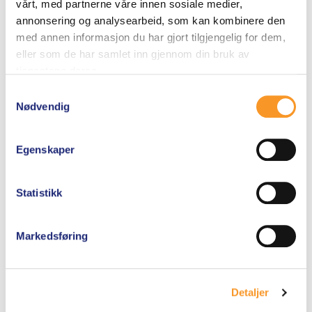
vårt, med partnerne våre innen sosiale medier,
annonsering og analysearbeid, som kan kombinere den
med annen informasjon du har gjort tilgjengelig for dem,
eller som de har samlet inn gjennom din bruk av
tjenestene deres.
Samtykkevalg
Nødvendig
Egenskaper
SYNTEX WASH-IN –
NYLON/FLEECE
Statistikk
0
260
kr
a
v
Markedsføring
5
Legg i
handlekurv
Detaljer