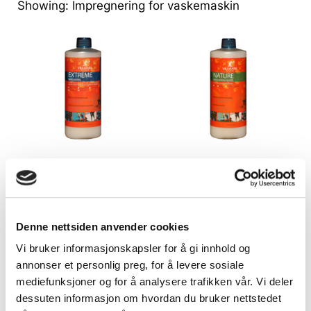
Showing:
Impregnering for vaskemaskin
EXTREME WASH-IN –
NATURE WASH-IN –
GORE TEX
BOMULL/ULL
Denne nettsiden anvender cookies
0
0
260
kr
260
kr
a
a
v
v
Vi bruker informasjonskapsler for å gi innhold og
5
5
annonser et personlig preg, for å levere sosiale
Legg i
Legg i
mediefunksjoner og for å analysere trafikken vår. Vi deler
handlekurv
handlekurv
dessuten informasjon om hvordan du bruker nettstedet