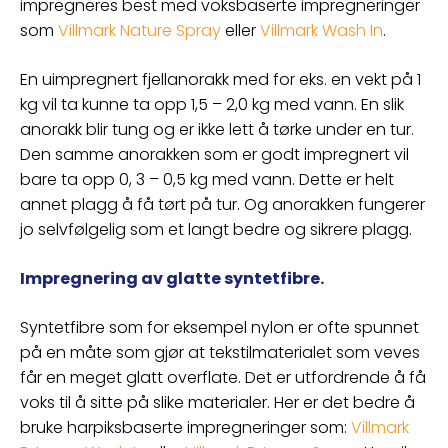
impregneres best med voksbaserte impregneringer
som
Villmark Nature Spray
eller
Villmark Wash In
.
En uimpregnert fjellanorakk med for eks. en vekt på 1
kg vil ta kunne ta opp 1,5 – 2,0 kg med vann. En slik
anorakk blir tung og er ikke lett å tørke under en tur.
Den samme anorakken som er godt impregnert vil
bare ta opp 0, 3 – 0,5 kg med vann. Dette er helt
annet plagg å få tørt på tur. Og anorakken fungerer
jo selvfølgelig som et langt bedre og sikrere plagg.
Impregnering av glatte syntetfibre.
Syntetfibre som for eksempel nylon er ofte spunnet
på en måte som gjør at tekstilmaterialet som veves
får en meget glatt overflate. Det er utfordrende å få
voks til å sitte på slike materialer. Her er det bedre å
bruke harpiksbaserte impregneringer som:
Villmark