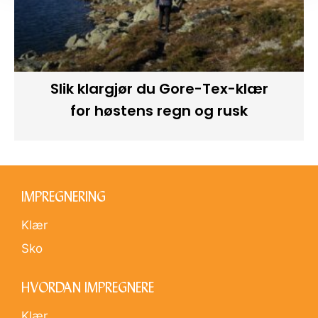
Slik klargjør du Gore-Tex-klær
for høstens regn og rusk
IMPREGNERING
Klær
Sko
HVORDAN IMPREGNERE
Klær