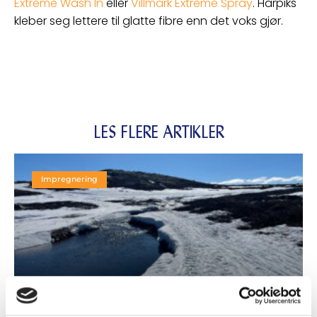
Extreme Wash In
eller
Villmark Extreme Spray
. Harpiks
kleber seg lettere til glatte fibre enn det voks gjør.
LES FLERE ARTIKLER
Impregnering
Gjør deg klar for vår- og