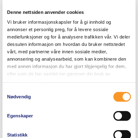
sommertur med Villmark
Denne nettsiden anvender cookies
imprignering
Vi bruker informasjonskapsler for å gi innhold og
annonser et personlig preg, for å levere sosiale
mediefunksjoner og for å analysere trafikken vår. Vi deler
dessuten informasjon om hvordan du bruker nettstedet
vårt, med partnerne våre innen sosiale medier,
Impregnering
annonsering og analysearbeid, som kan kombinere den
med annen informasjon du har gjort tilgjengelig for dem,
eller som de har samlet inn gjennom din bruk av
tjenestene deres.
Samtykkevalg
Nødvendig
Villmark impregnering –
Egenskaper
virkemidler og miljøet
Statistikk