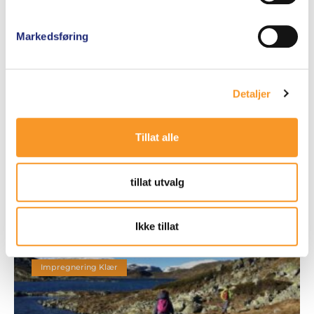
Markedsføring
Impregnering
Detaljer
Tillat alle
Klar for vår? Nå er det perfekt tid
tillat utvalg
å impregnere sko og klær
Ikke tillat
Impregnering Klær