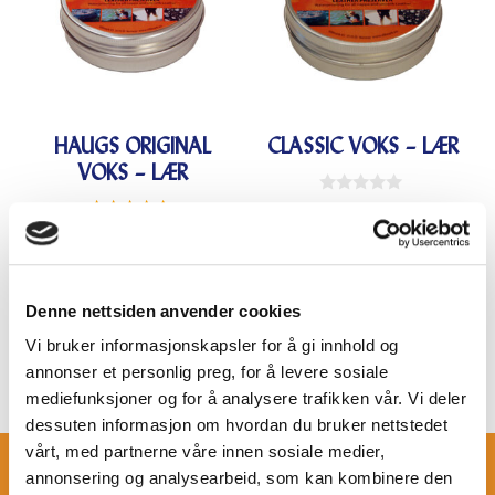
HAUGS ORIGINAL
CLASSIC VOKS – LÆR
VOKS – LÆR
0
160
kr
a
5.00
v
160
kr
av 5
5
Legg i
Legg i
Denne nettsiden anvender cookies
handlekurv
handlekurv
Vi bruker informasjonskapsler for å gi innhold og
annonser et personlig preg, for å levere sosiale
mediefunksjoner og for å analysere trafikken vår. Vi deler
dessuten informasjon om hvordan du bruker nettstedet
vårt, med partnerne våre innen sosiale medier,
annonsering og analysearbeid, som kan kombinere den
IMPREGNERING