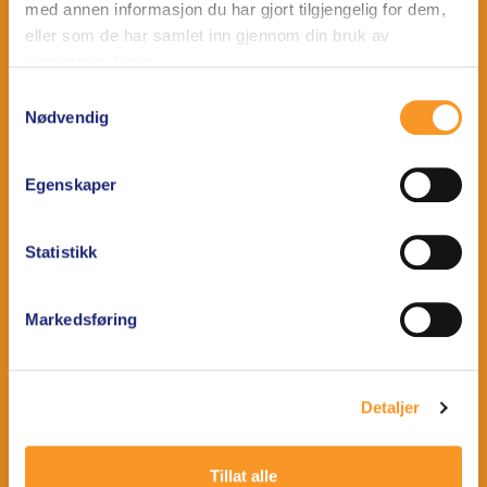
med annen informasjon du har gjort tilgjengelig for dem,
Klær
eller som de har samlet inn gjennom din bruk av
tjenestene deres.
Sko
Samtykkevalg
Nødvendig
HVORDAN IMPREGNERE
Klær
Egenskaper
Sko
Tips og triks
Statistikk
OM VILLMARK
Markedsføring
Historie
Miljø
Detaljer
KONTAKT
Tillat alle