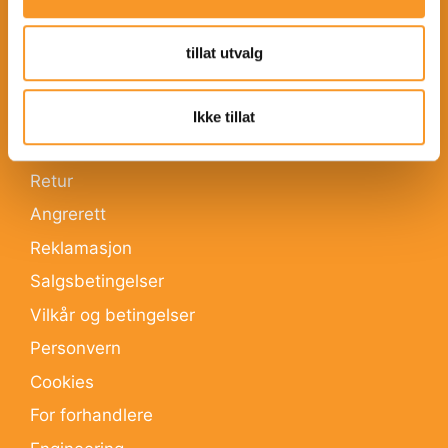
Villmark
Distributører
tillat utvalg
INFORMASJON
Ikke tillat
Frakt og levering
Retur
Angrerett
Reklamasjon
Salgsbetingelser
Vilkår og betingelser
Personvern
Cookies
For forhandlere