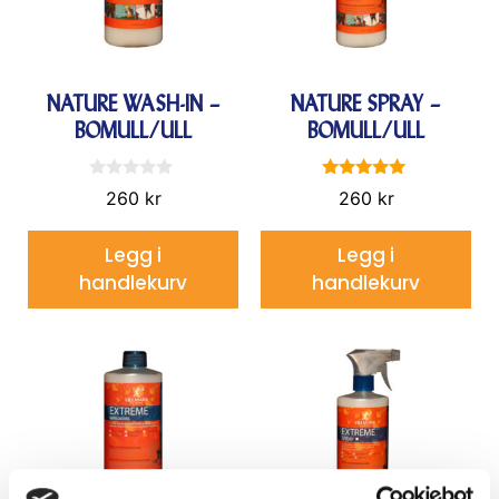
NATURE WASH-IN –
NATURE SPRAY –
BOMULL/ULL
BOMULL/ULL
0
5.00
260
kr
260
kr
a
av 5
v
5
Legg i
Legg i
handlekurv
handlekurv