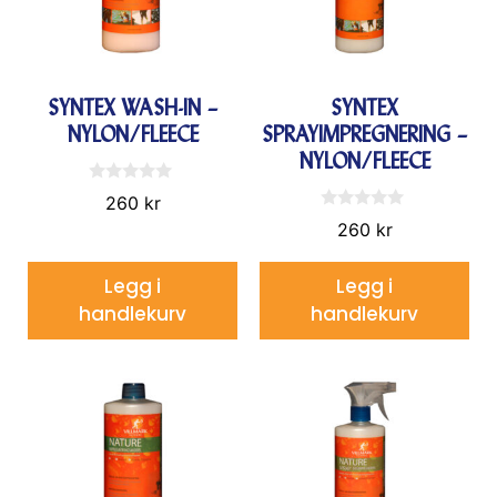
SYNTEX WASH-IN –
SYNTEX
NYLON/FLEECE
SPRAYIMPREGNERING –
NYLON/FLEECE
0
260
kr
a
0
v
260
kr
a
5
v
5
Legg i
Legg i
handlekurv
handlekurv