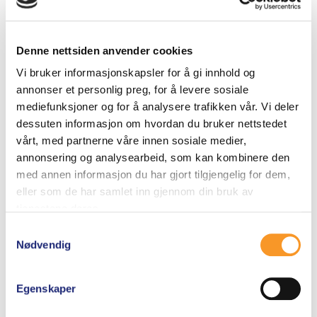
EXTREME WASH-IN –
EXTREME
Denne nettsiden anvender cookies
GORE TEX
IMPREGNERINGSSPRAY
Vi bruker informasjonskapsler for å gi innhold og
– GORE-TEX
annonser et personlig preg, for å levere sosiale
0
260
kr
mediefunksjoner og for å analysere trafikken vår. Vi deler
a
5.00
v
260
kr
dessuten informasjon om hvordan du bruker nettstedet
av 5
5
vårt, med partnerne våre innen sosiale medier,
Legg i
Legg i
annonsering og analysearbeid, som kan kombinere den
handlekurv
handlekurv
med annen informasjon du har gjort tilgjengelig for dem,
eller som de har samlet inn gjennom din bruk av
tjenestene deres.
Samtykkevalg
Nødvendig
Egenskaper