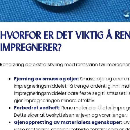
HVORFOR ER DET VIKTIG Å RE
IMPREGNERER?
Rengjøring og ekstra skylling med rent vann før impregnerin
Fjerning av smuss og oljer:
Smuss, olje og andre r
impregneringsmiddelet i å trenge ordentlig inn i mater
impregneringsmiddelet bare feste seg til smusset i 
gjør impregneringen mindre effektiv.
Forbedret vedheft:
Rene materialer tillater impre
Dette sikrer at beskyttelsen er jevn og varer lenger.
Gjenoppretting av materialets egenskaper:
Ove
visse materialer, spesielt i tekniske tekstiler som e