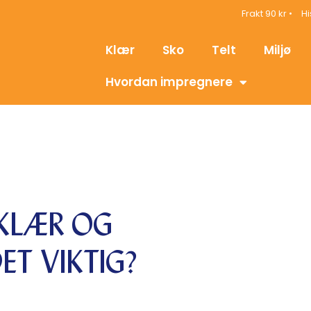
Frakt 90 kr •
Hi
Klær
Sko
Telt
Miljø
Hvordan impregnere
 KLÆR OG
ET VIKTIG?