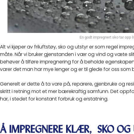
En godt impregnert sko tar opp lit
Alt vi kjøper av friluftstøy, sko og utstyr er som regel imp
måte. Når vi bruker gjenstanden i vær og vind og væte sli
behøver å tilføre impregnering for å beholde egenskapene 
varer det man har mye lenger og er til glede for oss som b
Generelt er dette å ta vare på, reparere, gjenbruke og resir
skritt i retning mot et mer bærekraftig samfunn. Det oppfordr
har, i stedet for konstant forbruk og erstatning.
Å IMPREGNERE KLÆR, SKO OG 