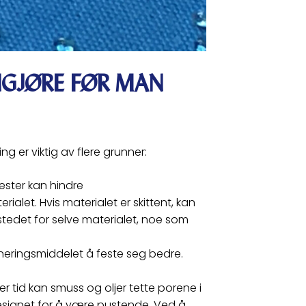
NGJØRE FØR MAN
g er viktig av flere grunner:
ester kan hindre
ialet. Hvis materialet er skittent, kan
stedet for selve materialet, noe som
gneringsmiddelet å feste seg bedre.
r tid kan smuss og oljer tette porene i
r designet for å være pustende. Ved å