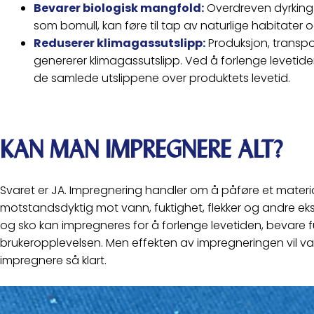
Bevarer biologisk mangfold:
Overdreven dyrking a
som bomull, kan føre til tap av naturlige habitater 
Reduserer klimagassutslipp:
Produksjon, transpor
genererer klimagassutslipp. Ved å forlenge levetiden
de samlede utslippene over produktets levetid.
KAN MAN IMPREGNERE ALT?
Svaret er JA. Impregnering handler om å påføre et materia
motstandsdyktig mot vann, fuktighet, flekker og andre ekst
og sko kan impregneres for å forlenge levetiden, bevare 
brukeropplevelsen. Men effekten av impregneringen vil var
impregnere så klart.