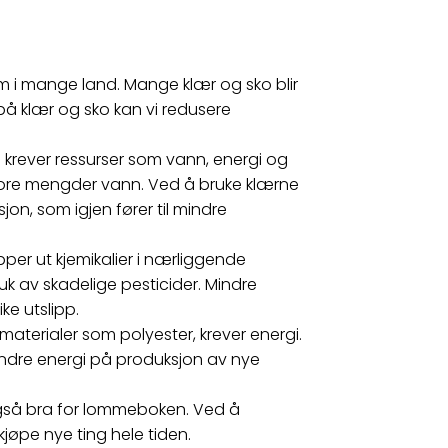
em i mange land. Mange klær og sko blir
 på klær og sko kan vi redusere
 krever ressurser som vann, energi og
 store mengder vann. Ved å bruke klærne
jon, som igjen fører til mindre
pper ut kjemikalier i nærliggende
k av skadelige pesticider. Mindre
ike utslipp.
materialer som polyester, krever energi.
mindre energi på produksjon av nye
gså bra for lommeboken. Ved å
kjøpe nye ting hele tiden.