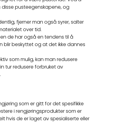
es disse pusteegenskapene, og
ntlig, fjerner man også syrer, salter
terialet over tid.
men de har også en tendens til å
n blir beskyttet og at det ikke dannes
ektiv som mulig, kan man redusere
in tur redusere forbruket av
.
ngjøring som er gitt for det spesifikke
stere i rengjøringsprodukter som er
lt hvis de er laget av spesialiserte eller