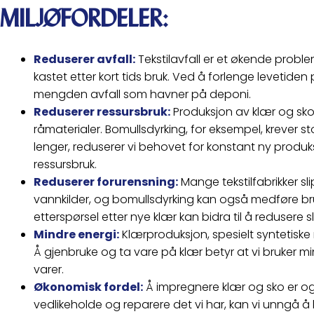
MILJØFORDELER:
Reduserer avfall:
Tekstilavfall er et økende probl
kastet etter kort tids bruk. Ved å forlenge levetiden
mengden avfall som havner på deponi.
Reduserer ressursbruk:
Produksjon av klær og sko
råmaterialer. Bomullsdyrking, for eksempel, krever
lenger, reduserer vi behovet for konstant ny produks
ressursbruk.
Reduserer forurensning:
Mange tekstilfabrikker sli
vannkilder, og bomullsdyrking kan også medføre bru
etterspørsel etter nye klær kan bidra til å redusere sl
Mindre energi:
Klærproduksjon, spesielt syntetiske 
Å gjenbruke og ta vare på klær betyr at vi bruker 
varer.
Økonomisk fordel:
Å impregnere klær og sko er o
vedlikeholde og reparere det vi har, kan vi unngå å 