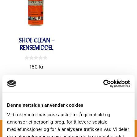
SHOE CLEAN –
RENSEMIDDEL
0
160
kr
a
v
5
Legg i
handlekurv
Denne nettsiden anvender cookies
Vi bruker informasjonskapsler for å gi innhold og
annonser et personlig preg, for å levere sosiale
mediefunksjoner og for å analysere trafikken vår. Vi deler
IMPREGNERING
dessuten informasjon om hvordan du bruker nettstedet