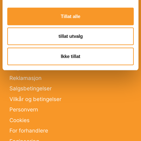
Villmark
Distributører
Tillat alle
INFORMASJON
tillat utvalg
Frakt og levering
Ikke tillat
Retur
Angrerett
Reklamasjon
Salgsbetingelser
Vilkår og betingelser
Personvern
Cookies
For forhandlere