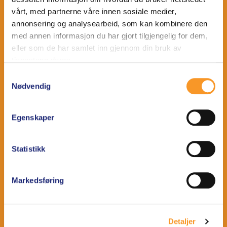
vårt, med partnerne våre innen sosiale medier,
Klær
annonsering og analysearbeid, som kan kombinere den
Sko
med annen informasjon du har gjort tilgjengelig for dem,
eller som de har samlet inn gjennom din bruk av
HVORDAN IMPREGNERE
tjenestene deres.
Samtykkevalg
Klær
Nødvendig
Sko
Tips og triks
Egenskaper
OM VILLMARK
Statistikk
Historie
Markedsføring
Miljø
KONTAKT
Detaljer